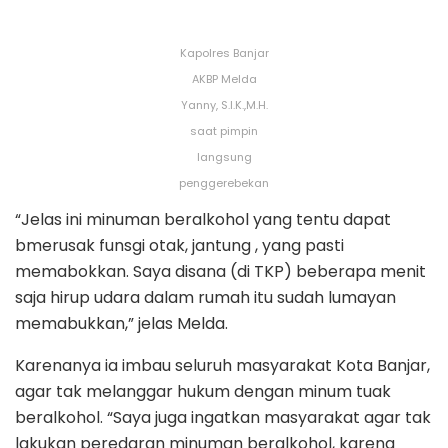
Kapolres Banjar
AKBP Melda
Yanny, S.I.K.,M.H.
saat pimpin
langsung
penggerebekan
“Jelas ini minuman beralkohol yang tentu dapat
bmerusak funsgi otak, jantung , yang pasti
memabokkan. Saya disana (di TKP) beberapa menit
saja hirup udara dalam rumah itu sudah lumayan
memabukkan,” jelas Melda.
Karenanya ia imbau seluruh masyarakat Kota Banjar,
agar tak melanggar hukum dengan minum tuak
beralkohol. “Saya juga ingatkan masyarakat agar tak
lakukan peredaran minuman beralkohol, karena