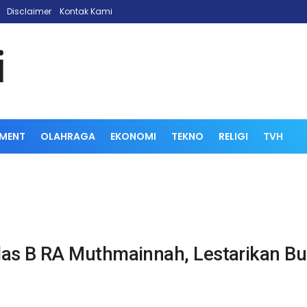
Disclaimer
Kontak Kami
NMENT
OLAHRAGA
EKONOMI
TEKNO
RELIGI
TVH
las B RA Muthmainnah, Lestarikan Bud