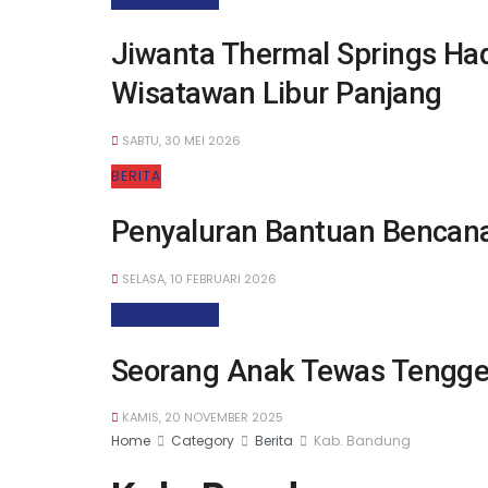
Jiwanta Thermal Springs Had
Wisatawan Libur Panjang
SABTU, 30 MEI 2026
BERITA
Penyaluran Bantuan Bencana
SELASA, 10 FEBRUARI 2026
KAB. BANDUNG
Seorang Anak Tewas Tengge
KAMIS, 20 NOVEMBER 2025
Home
Category
Berita
Kab. Bandung