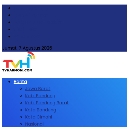
Tentang Kami
Iklan & Layanan
Pedoman Media Siber
Disclaimer
Kontak Kami
Jumat, 7 Agustus 2026
Berita
Jawa Barat
Kab. Bandung
Kab. Bandung Barat
Kota Bandung
Kota Cimahi
Nasional