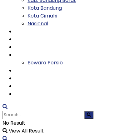
Kab. Bandung Barat
Kota Bandung
Kota Cimahi
Nasional
Keluarga
Kesehatan
Entertainment
Olahraga
Bewara Persib
Ekonomi
Tekno
Religi
TVH
No Result
View All Result