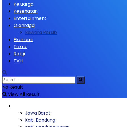
Keluarga
Kesehatan
Entertainment
Olahraga
Bewara Persib
Ekonomi
Tekno
Religi
TVH
No Result
View All Result
Berita
Jawa Barat
Kab. Bandung