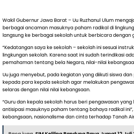
Wakil Gubernur Jawa Barat – Uu Ruzhanul Ulum mengaja
berbagai ancaman masuknya paham radikal di lingkung
langsung ke berbagai sekolah untuk berbicara dengan gu
“Kedatangan saya ke sekolah – sekolah ini sesuai instr
lingkungan sekolah. Karena saat ini sudah terindikasi 
pemahaman tentang bela Negara, nilai-nilai kebangsaan
Uu juga menyebut, pada kegiatan yang diikuti siswa da
kepada para kepala sekolah agar melakukan pengawasa
selaras dengan nilai nilai kebangsaan.
“Guru dan kepala sekolah harus beri pengawasan yang k
antisipasi masuknya paham tentang bahaya radikal ini”, 
kebangsaan, nasionalisme dan cinta terhadap Tanah Air
Baca juga
SIM Keliling Bandung Raya Jumat 12 Juli