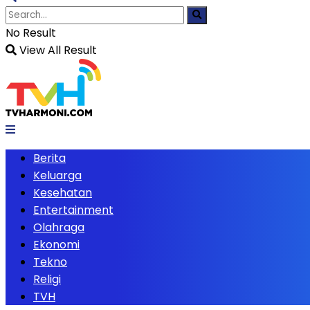
No Result
View All Result
Berita
Keluarga
Kesehatan
Entertainment
Olahraga
Ekonomi
Tekno
Religi
TVH