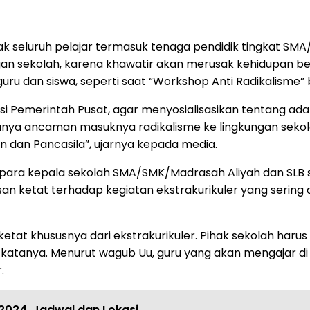
k seluruh pelajar termasuk tenaga pendidik tingkat SM
an sekolah, karena khawatir akan merusak kehidupan b
ru dan siswa, seperti saat “Workshop Anti Radikalisme” b
uksi Pemerintah Pusat, agar menyosialisasikan tentang ad
adanya ancaman masuknya radikalisme ke lingkungan sekol
 dan Pancasila”, ujarnya kepada media.
n para kepala sekolah SMA/SMK/Madrasah Aliyah dan SLB 
n ketat terhadap kegiatan ekstrakurikuler yang sering
etat khususnya dari ekstrakurikuler. Pihak sekolah haru
katanya. Menurut wagub Uu, guru yang akan mengajar di se
.
 2024, Jadwal dan Lokasi