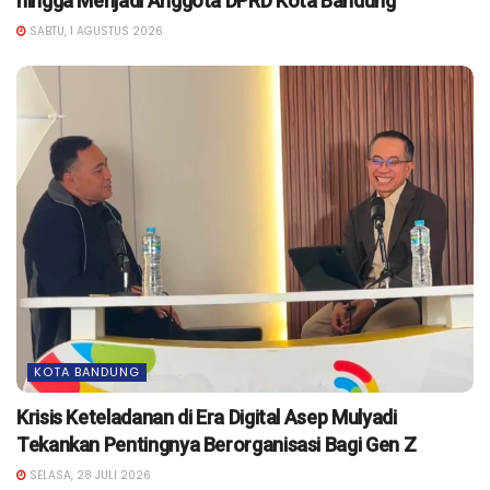
hingga Menjadi Anggota DPRD Kota Bandung
SABTU, 1 AGUSTUS 2026
KOTA BANDUNG
Krisis Keteladanan di Era Digital Asep Mulyadi
Tekankan Pentingnya Berorganisasi Bagi Gen Z
SELASA, 28 JULI 2026