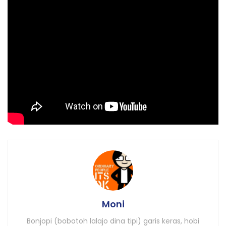
Selain di Jerman, adzan juga diizinkan berkumandang
di Belanda melalui alat pengeras suara. Tindakan itu
dinilai sebagai aksi solidaritas untuk membangun
semangat di tengah pandemi global virus corona.
(Dari berbagai sumber)
Tags:
adzan
coronavirus
covid-19
ragam
Moni
Bonjopi (bobotoh lalajo dina tipi) garis keras, hobi