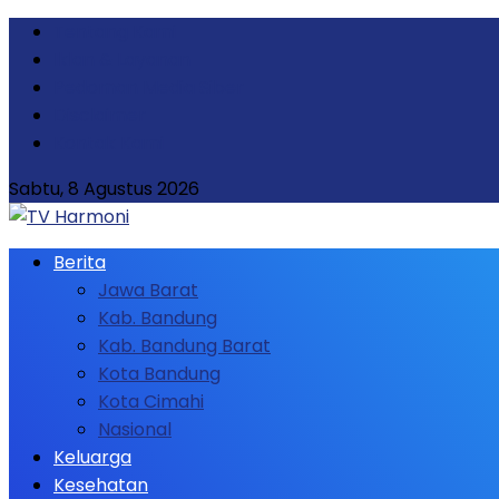
Tentang Kami
Iklan & Layanan
Pedoman Media Siber
Disclaimer
Kontak Kami
Sabtu, 8 Agustus 2026
Berita
Jawa Barat
Kab. Bandung
Kab. Bandung Barat
Kota Bandung
Kota Cimahi
Nasional
Keluarga
Kesehatan