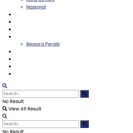
Nasional
Keluarga
Kesehatan
Entertainment
Olahraga
Bewara Persib
Ekonomi
Tekno
Religi
TVH
No Result
View All Result
No Result