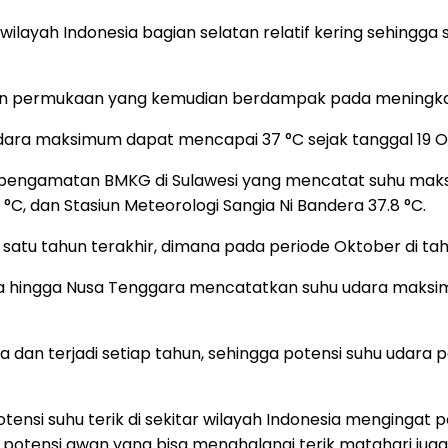
 di wilayah Indonesia bagian selatan relatif kering seh
n permukaan yang kemudian berdampak pada meningkat
ra maksimum dapat mencapai 37 °C sejak tanggal 19 Ok
 pengamatan BMKG di Sulawesi yang mencatat suhu maksim
3 °C, dan Stasiun Meteorologi Sangia Ni Bandera 37.8 °C.
 satu tahun terakhir, dimana pada periode Oktober di t
awa hingga Nusa Tenggara mencatatkan suhu udara maksim
dan terjadi setiap tahun, sehingga potensi suhu udara p
nsi suhu terik di sekitar wilayah Indonesia mengingat p
 potensi awan yang bisa menghalangi terik matahari jug