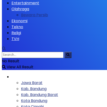
Entertainment
Olahraga
Bewara Persib
Ekonomi
Tekno
Religi
TVH
No Result
View All Result
Berita
Jawa Barat
Kab. Bandung
Kab. Bandung Barat
Kota Bandung
Kota Cimahi