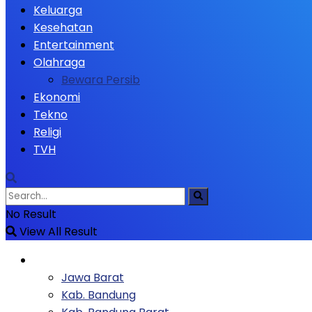
Keluarga
Kesehatan
Entertainment
Olahraga
Bewara Persib
Ekonomi
Tekno
Religi
TVH
No Result
View All Result
Berita
Jawa Barat
Kab. Bandung