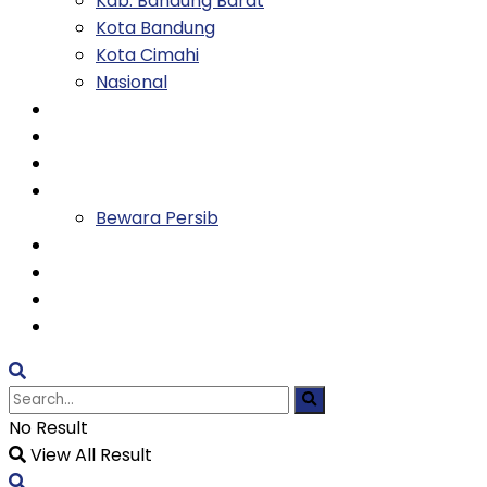
Kab. Bandung Barat
Kota Bandung
Kota Cimahi
Nasional
Keluarga
Kesehatan
Entertainment
Olahraga
Bewara Persib
Ekonomi
Tekno
Religi
TVH
No Result
View All Result