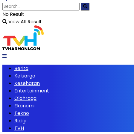
No Result
View All Result
Berita
Keluarga
Kesehatan
Entertainment
Olahraga
Ekonomi
Tekno
Religi
TVH