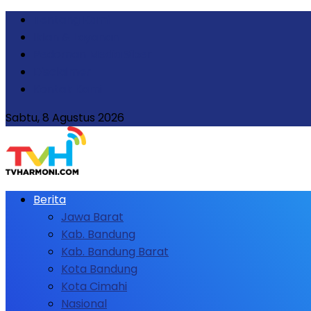
Tentang Kami
Iklan & Layanan
Pedoman Media Siber
Disclaimer
Kontak Kami
Sabtu, 8 Agustus 2026
Berita
Jawa Barat
Kab. Bandung
Kab. Bandung Barat
Kota Bandung
Kota Cimahi
Nasional