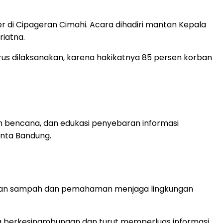
di Cipageran Cimahi. Acara dihadiri mantan Kepala
riatna.
rus dilaksanakan, karena hakikatnya 85 persen korban
an bencana, dan edukasi penyebaran informasi
inta Bandung.
milahan sampah dan pemahaman menjaga lingkungan
ara berkesinambungan dan turut memperluas informasi