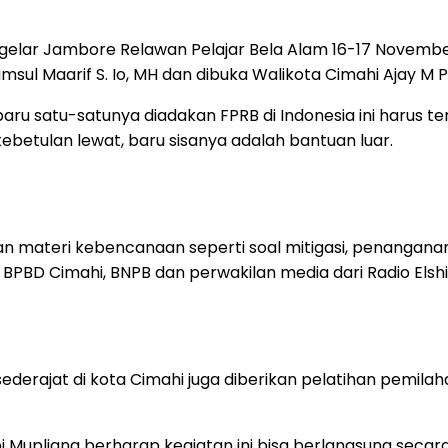
lar Jambore Relawan Pelajar Bela Alam 16-17 November 
sul Maarif S. Io, MH dan dibuka Walikota Cimahi Ajay M P
u satu-satunya diadakan FPRB di Indonesia ini harus te
 kebetulan lewat, baru sisanya adalah bantuan luar.
gan materi kebencanaan seperti soal mitigasi, penangan
PBD Cimahi, BNPB dan perwakilan media dari Radio Elsh
 sederajat di kota Cimahi juga diberikan pelatihan pe
pi Mupliana berharap kegiatan ini bisa berlangsung sec