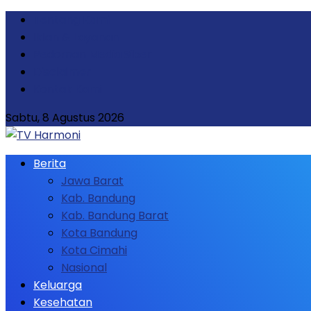
Tentang Kami
Iklan & Layanan
Pedoman Media Siber
Disclaimer
Kontak Kami
Sabtu, 8 Agustus 2026
Berita
Jawa Barat
Kab. Bandung
Kab. Bandung Barat
Kota Bandung
Kota Cimahi
Nasional
Keluarga
Kesehatan