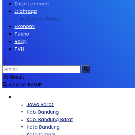
Entertainment
Olahraga
Bewara Persib
Ekonomi
Tekno
Religi
TVH
No Result
View All Result
Berita
Jawa Barat
Kab. Bandung
Kab. Bandung Barat
Kota Bandung
Kota Cimahi