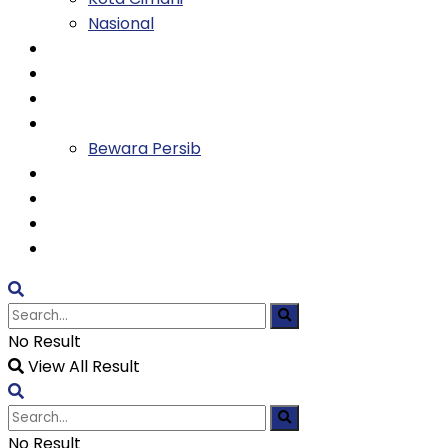
Nasional
Keluarga
Kesehatan
Entertainment
Olahraga
Bewara Persib
Ekonomi
Tekno
Religi
TVH
No Result
View All Result
No Result