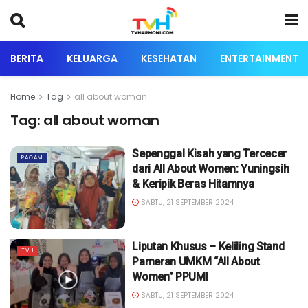
BERITA
KELUARGA
KESEHATAN
ENTERTAINMENT
Home
Tag
all about woman
Tag:
all about woman
Sepenggal Kisah yang Tercecer
RAGAM
dari All About Women: Yuningsih
& Keripik Beras Hitamnya
SABTU, 21 SEPTEMBER 2024
Liputan Khusus – Keliling Stand
TVH
Pameran UMKM “All About
Women” PPUMI
SABTU, 21 SEPTEMBER 2024