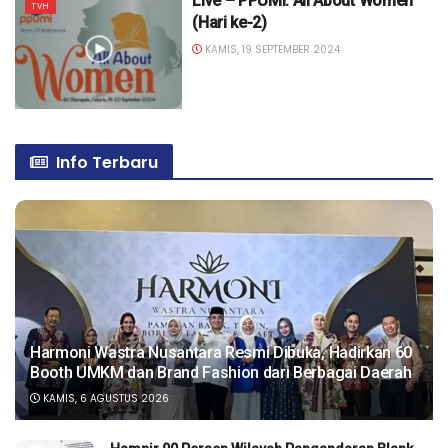
Live – PPUMI: All About Women
TVH
(Hari ke-2)
KAMIS, 19 SEPTEMBER 2024
Info Terbaru
Harmoni Wastra Nusantara Resmi Dibuka, Hadirkan 60
Booth UMKM dan Brand Fashion dari Berbagai Daerah
KAMIS, 6 AGUSTUS 2026