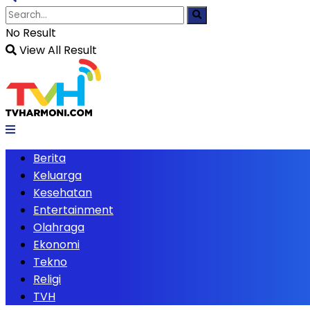
No Result
View All Result
Berita
Keluarga
Kesehatan
Entertainment
Olahraga
Ekonomi
Tekno
Religi
TVH