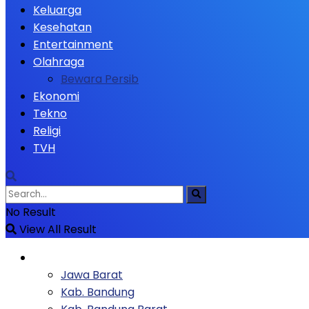
Keluarga
Kesehatan
Entertainment
Olahraga
Bewara Persib
Ekonomi
Tekno
Religi
TVH
No Result
View All Result
Berita
Jawa Barat
Kab. Bandung