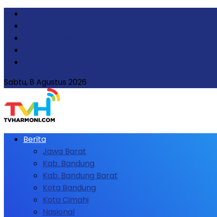
Tentang Kami
Iklan & Layanan
Pedoman Media Siber
Disclaimer
Kontak Kami
Sabtu, 8 Agustus 2026
Berita
Jawa Barat
Kab. Bandung
Kab. Bandung Barat
Kota Bandung
Kota Cimahi
Nasional