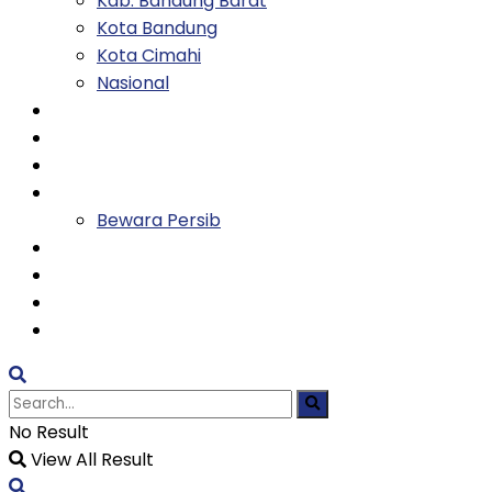
Kab. Bandung Barat
Kota Bandung
Kota Cimahi
Nasional
Keluarga
Kesehatan
Entertainment
Olahraga
Bewara Persib
Ekonomi
Tekno
Religi
TVH
No Result
View All Result