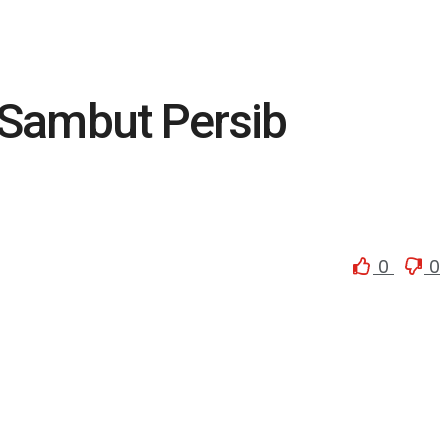
 Sambut Persib
0
0