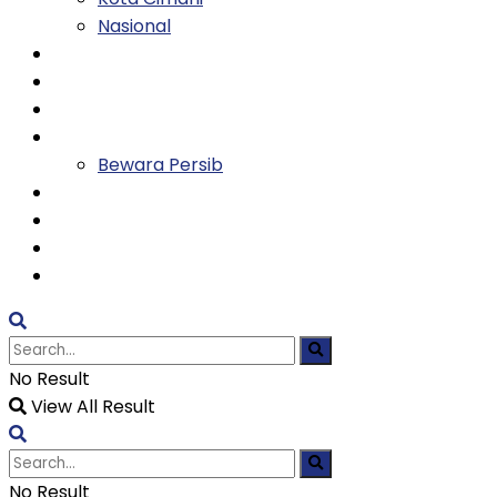
Nasional
Keluarga
Kesehatan
Entertainment
Olahraga
Bewara Persib
Ekonomi
Tekno
Religi
TVH
No Result
View All Result
No Result