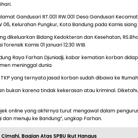
hari.
eralamat Gandusari RT.001 RW.001 Desa Gandusari Keca
W 06, Kelurahan Pungkur, Kota Bandung pada Kamis siang 
ng dikeluarkan Bidang Kedokteran dan Kesehatan, RS.Bh
 forensik Kamis 01 januari 12:30 WIB.
g Raya Farhan Djuniadji, kabar kematian korban didapat
men meninggal dunia.
TKP yang ternyata jasad korban sudah dibawa ke Rumah Sa
dan bukan karena tindak kekerasan atau kriminal. Diket
ojek online yang akhirnya turut mengawal dalam pengur
gi dan menuju ke Bandung”, ungkap Farhan.
i Cimahi, Bagian Atas SPBU Ikut Hangus