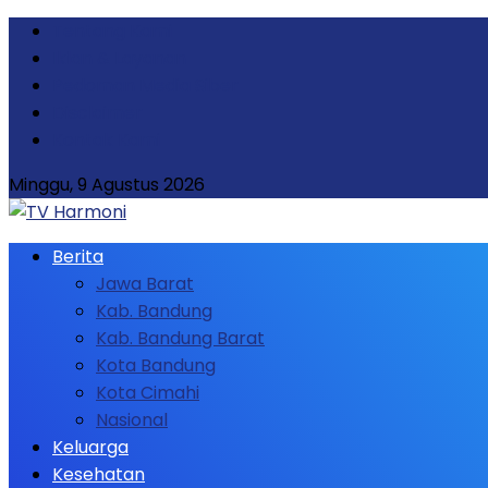
Tentang Kami
Iklan & Layanan
Pedoman Media Siber
Disclaimer
Kontak Kami
Minggu, 9 Agustus 2026
Berita
Jawa Barat
Kab. Bandung
Kab. Bandung Barat
Kota Bandung
Kota Cimahi
Nasional
Keluarga
Kesehatan