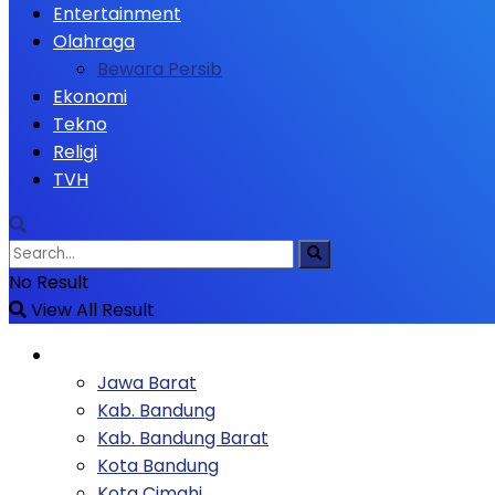
Entertainment
Olahraga
Bewara Persib
Ekonomi
Tekno
Religi
TVH
No Result
View All Result
Berita
Jawa Barat
Kab. Bandung
Kab. Bandung Barat
Kota Bandung
Kota Cimahi