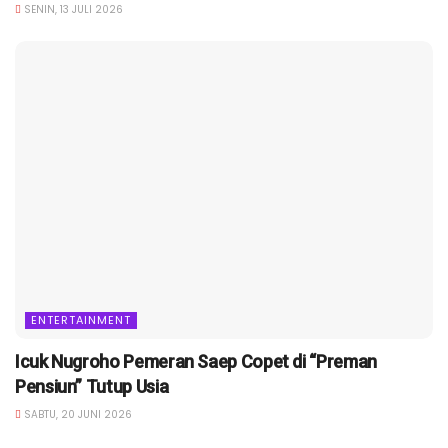
SENIN, 13 JULI 2026
ENTERTAINMENT
Icuk Nugroho Pemeran Saep Copet di “Preman
Pensiun” Tutup Usia
SABTU, 20 JUNI 2026