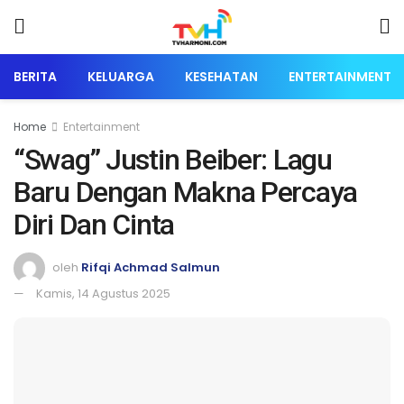
BERITA
KELUARGA
KESEHATAN
ENTERTAINMENT
Home
Entertainment
“Swag” Justin Beiber: Lagu
Baru Dengan Makna Percaya
Diri Dan Cinta
oleh
Rifqi Achmad Salmun
Kamis, 14 Agustus 2025