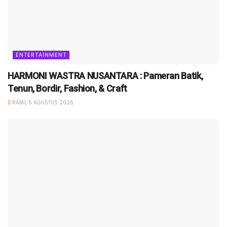
ENTERTAINMENT
HARMONI WASTRA NUSANTARA : Pameran Batik,
Tenun, Bordir, Fashion, & Craft
RABU, 5 AGUSTUS 2026