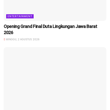
ENTERTAINMENT
Opening Grand Final Duta Lingkungan Jawa Barat
2026
MINGGU, 2 AGUSTUS 2026