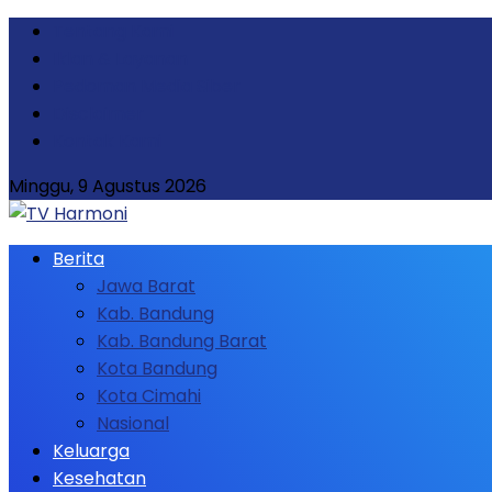
Tentang Kami
Iklan & Layanan
Pedoman Media Siber
Disclaimer
Kontak Kami
Minggu, 9 Agustus 2026
Berita
Jawa Barat
Kab. Bandung
Kab. Bandung Barat
Kota Bandung
Kota Cimahi
Nasional
Keluarga
Kesehatan