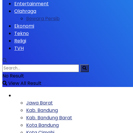
Entertainment
Olahraga
Bewara Persib
Ekonomi
Tekno
Religi
TVH
No Result
View All Result
Berita
Jawa Barat
Kab. Bandung
Kab. Bandung Barat
Kota Bandung
Kota Cimahi