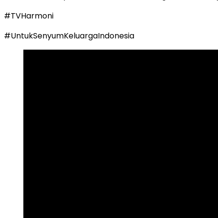
#TVHarmoni
#UntukSenyumKeluargaIndonesia