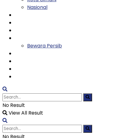
Nasional
Keluarga
Kesehatan
Entertainment
Olahraga
Bewara Persib
Ekonomi
Tekno
Religi
TVH
No Result
View All Result
No Result