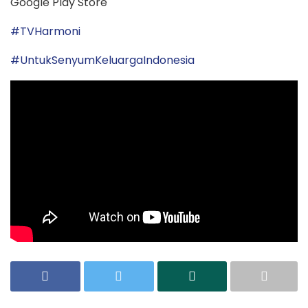
Google Play Store
#TVHarmoni
#UntukSenyumKeluargaIndonesia