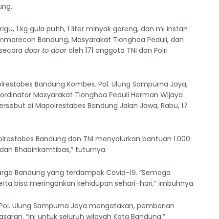
ung.
igu, 1 kg gula putih, 1 liter minyak goreng, dan mi instan
ummarecon Bandung, Masyarakat Tionghoa Peduli, dan
n secara
door to door
oleh 171 anggota TNI dan Polri
olrestabes Bandung Kombes. Pol. Ulung Sampurna Jaya,
oordinator Masyarakat Tionghoa Peduli Herman Wijaya
rsebut di Mapolrestabes Bandung Jalan Jawa, Rabu, 17
Polrestabes Bandung dan TNI menyalurkan bantuan 1.000
dan Bhabinkamtibas,” tuturnya.
warga Bandung yang terdampak Covid-19. “Semoga
erta bisa meringankan kehidupan sehari–hari,” imbuhnya.
 Pol. Ulung Sampurna Jaya mengatakan, pemberian
saran. “Ini untuk seluruh wilayah Kota Bandung,”