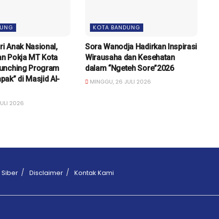
DUNG
KOTA BANDUNG
ri Anak Nasional,
Sora Wanodja Hadirkan Inspirasi
n Pokja MT Kota
Wirausaha dan Kesehatan
unching Program
dalam “Ngeteh Sore”2026
ak” di Masjid Al-
MINGGU, 26 JULI 2026
ULI 2026
Siber
Disclaimer
Kontak Kami