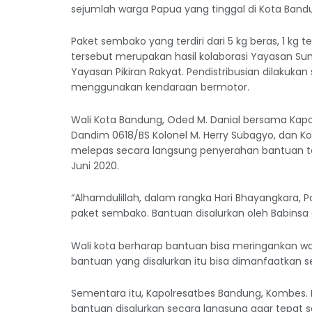
sejumlah warga Papua yang tinggal di Kota Band
Paket sembako yang terdiri dari 5 kg beras, 1 kg ter
tersebut merupakan hasil kolaborasi Yayasan S
Yayasan Pikiran Rakyat. Pendistribusian dilakuka
menggunakan kendaraan bermotor.
Wali Kota Bandung, Oded M. Danial bersama Kap
Dandim 0618/BS Kolonel M. Herry Subagyo, dan K
melepas secara langsung penyerahan bantuan te
Juni 2020.
“Alhamdulillah, dalam rangka Hari Bhayangkara, 
paket sembako. Bantuan disalurkan oleh Babinsa 
Wali kota berharap bantuan bisa meringankan 
bantuan yang disalurkan itu bisa dimanfaatkan s
Sementara itu, Kapolresatbes Bandung, Kombes.
bantuan disalurkan secara langsung agar tepat sa