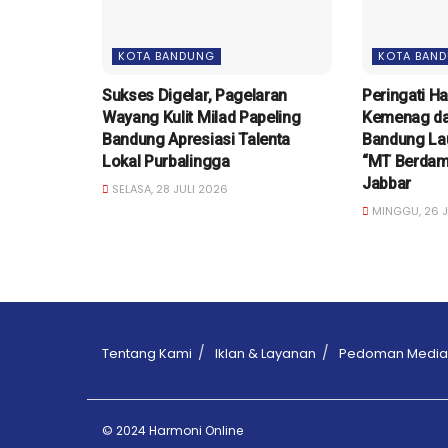
KOTA BANDUNG
KOTA BAN
Sukses Digelar, Pagelaran
Peringati Ha
Wayang Kulit Milad Papeling
Kemenag da
Bandung Apresiasi Talenta
Bandung La
Lokal Purbalingga
“MT Berdamp
Jabbar
SELASA, 28 JULI 2026
MINGGU, 26 J
Tentang Kami
Iklan & Layanan
Pedoman Media 
© 2024 Harmoni Online