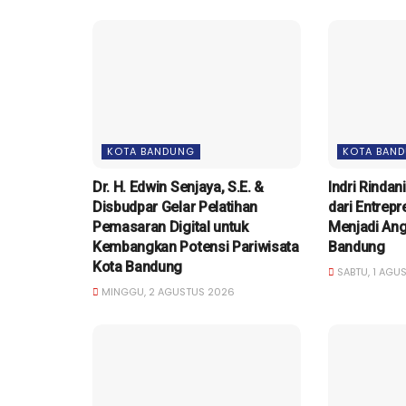
KOTA BANDUNG
KOTA BAN
Dr. H. Edwin Senjaya, S.E. &
Indri Rindan
Disbudpar Gelar Pelatihan
dari Entrep
Pemasaran Digital untuk
Menjadi An
Kembangkan Potensi Pariwisata
Bandung
Kota Bandung
SABTU, 1 AGU
MINGGU, 2 AGUSTUS 2026