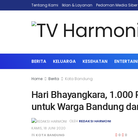
Tentang Kami
Iklan & Layanan
Pedoman Media Siber
BERITA
KELUARGA
KESEHATAN
ENTERTAI
Home
Berita
Kota Bandung
Hari Bhayangkara, 1.000
untuk Warga Bandung da
OLEH
REDAKSI HARMONI
KAMIS, 18 JUNI 2020
IN
KOTA BANDUNG
0
0