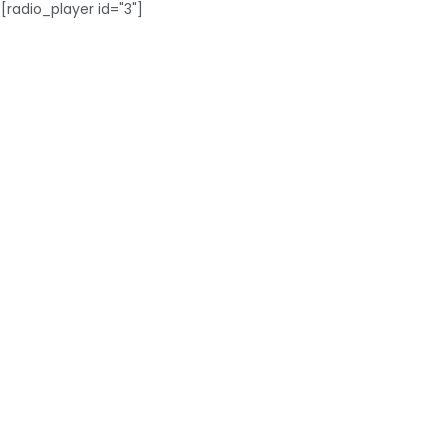
[radio_player id="3"]