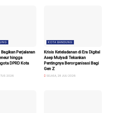
DUNG
KOTA BANDUNG
i Bagikan Perjalanan
Krisis Keteladanan di Era Digital
reneur hingga
Asep Mulyadi Tekankan
ggota DPRD Kota
Pentingnya Berorganisasi Bagi
Gen Z
STUS 2026
SELASA, 28 JULI 2026