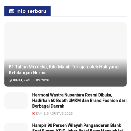
Info Terbaru
81 Tahun Merdeka, Kita Masih Terjajah oleh Hati yang
Kehilangan Nurani.
JUMAT, 7 AGUSTUS 2026
Harmoni Wastra Nusantara Resmi Dibuka,
Hadirkan 60 Booth UMKM dan Brand Fashion dari
Berbagai Daerah
KAMIS, 6 AGUSTUS 2026
Hampir 90 Persen Wilayah Pangandaran Blank
Spot Siaran, KPID Jabar Bakal Bawa Masalah Ini