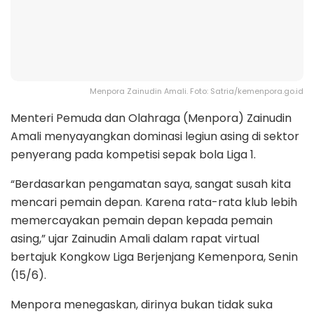
Menpora Zainudin Amali. Foto: Satria/kemenpora.go.id
Menteri Pemuda dan Olahraga (Menpora) Zainudin
Amali menyayangkan dominasi legiun asing di sektor
penyerang pada kompetisi sepak bola Liga 1.
“Berdasarkan pengamatan saya, sangat susah kita
mencari pemain depan. Karena rata-rata klub lebih
memercayakan pemain depan kepada pemain
asing,” ujar Zainudin Amali dalam rapat virtual
bertajuk Kongkow Liga Berjenjang Kemenpora, Senin
(15/6).
Menpora menegaskan, dirinya bukan tidak suka