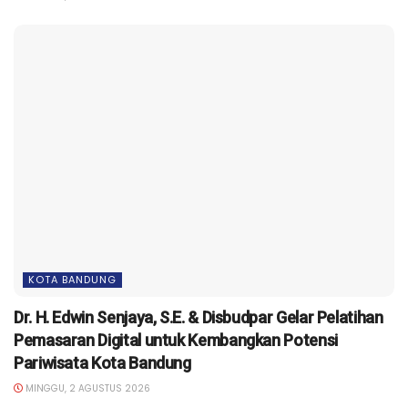
KOTA BANDUNG
Dr. H. Edwin Senjaya, S.E. & Disbudpar Gelar Pelatihan
Pemasaran Digital untuk Kembangkan Potensi
Pariwisata Kota Bandung
MINGGU, 2 AGUSTUS 2026