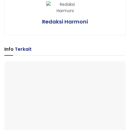
Redaksi Harmoni
Info
Terkait