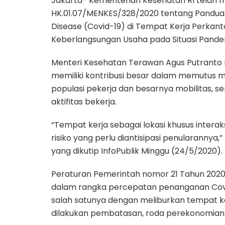
Jakarta- Kementerian Kesehatan RI telah
HK.01.07/MENKES/328/2020 tentang Pandua
Disease (Covid-19) di Tempat Kerja Perkan
Keberlangsungan Usaha pada Situasi Pande
Menteri Kesehatan Terawan Agus Putranto
memiliki kontribusi besar dalam memutus m
populasi pekerja dan besarnya mobilitas, 
aktifitas bekerja.
“Tempat kerja sebagai lokasi khusus inter
risiko yang perlu diantisipasi penularannya
yang dikutip InfoPublik Minggu (24/5/2020).
Peraturan Pemerintah nomor 21 Tahun 2020
dalam rangka percepatan penanganan Covi
salah satunya dengan meliburkan tempat ke
dilakukan pembatasan, roda perekonomian h