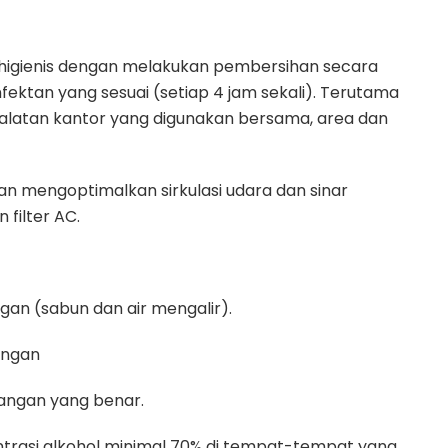
n higienis dengan melakukan pembersihan secara
ktan yang sesuai (setiap 4 jam sekali). Terutama
eralatan kantor yang digunakan bersama, area dan
an mengoptimalkan sirkulasi udara dan sinar
filter AC.
gan (sabun dan air mengalir).
angan
angan yang benar.
ntrasi alkohol minimal 70% di tempat-tempat yang