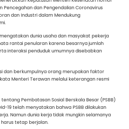
 menerbitkan Keputusan Menteri Kesehatan nomor
n Pencegahan dan Pengendalian Coronavirus
toran dan Industri dalam Mendukung
mi.
 mengatakan dunia usaha dan masyakat pekerja
ata rantai penularan karena besarnya jumlah
serta interaksi penduduk umumnya disebabkan
aksi dan berkumpulnya orang merupakan faktor
,” kata Menteri Terawan melalui keterangan resmi
 tentang Pembatasan Sosial Berskala Besar (PSBB)
d-19 telah menyatakan bahwa PSBB dilakukan
rja. Namun dunia kerja tidak mungkin selamanya
arus tetap berjalan.