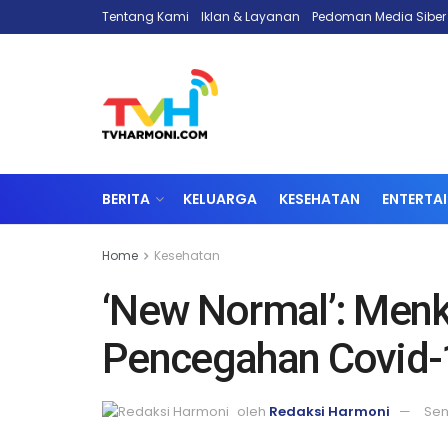
Tentang Kami
Iklan & Layanan
Pedoman Media Siber
BERITA
KELUARGA
KESEHATAN
ENTERTA
Home
Kesehatan
‘New Normal’: Menk
Pencegahan Covid-1
oleh
Redaksi Harmoni
Sen