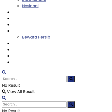
Nasional
Keluarga
Kesehatan
Entertainment
Olahraga
Bewara Persib
Ekonomi
Tekno
Religi
TVH
No Result
View All Result
No Result