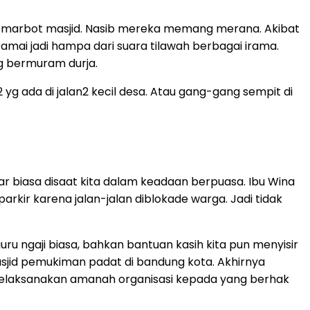
rus/marbot masjid. Nasib mereka memang merana. Akibat
amai jadi hampa dari suara tilawah berbagai irama.
g bermuram durja.
 yg ada di jalan2 kecil desa. Atau gang-gang sempit di
 biasa disaat kita dalam keadaan berpuasa. Ibu Wina
rkir karena jalan-jalan diblokade warga. Jadi tidak
ru ngaji biasa, bahkan bantuan kasih kita pun menyisir
asjid pemukiman padat di bandung kota. Akhirnya
 melaksanakan amanah organisasi kepada yang berhak