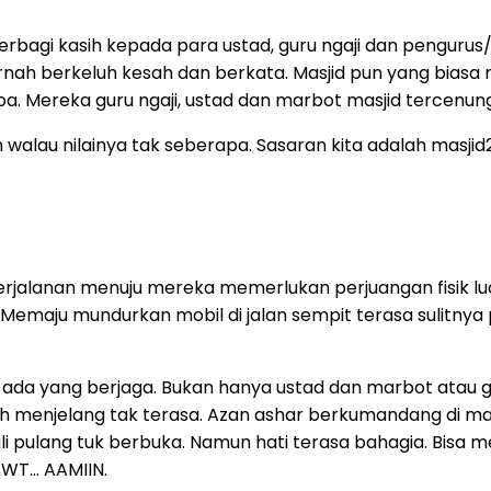
 berbagi kasih kepada para ustad, guru ngaji dan pengu
ah berkeluh kesah dan berkata. Masjid pun yang biasa r
a. Mereka guru ngaji, ustad dan marbot masjid tercenun
 walau nilainya tak seberapa. Sasaran kita adalah masjid2
alanan menuju mereka memerlukan perjuangan fisik luar
maju mundurkan mobil di jalan sempit terasa sulitnya pa
 ada yang berjaga. Bukan hanya ustad dan marbot atau gu
udah menjelang tak terasa. Azan ashar berkumandang di m
li pulang tuk berbuka. Namun hati terasa bahagia. Bisa
SWT… AAMIIN.