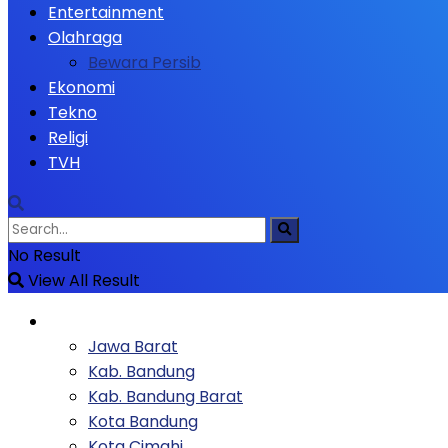
Entertainment
Olahraga
Bewara Persib
Ekonomi
Tekno
Religi
TVH
No Result
View All Result
Berita
Jawa Barat
Kab. Bandung
Kab. Bandung Barat
Kota Bandung
Kota Cimahi