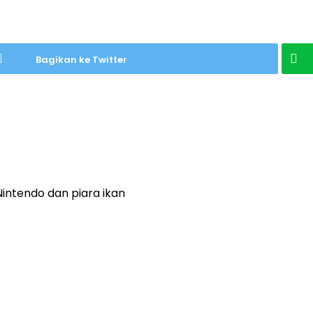
Bagikan ke Twitter
 Nintendo dan piara ikan