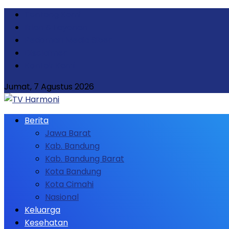
Tentang Kami
Iklan & Layanan
Pedoman Media Siber
Disclaimer
Kontak Kami
Jumat, 7 Agustus 2026
Berita
Jawa Barat
Kab. Bandung
Kab. Bandung Barat
Kota Bandung
Kota Cimahi
Nasional
Keluarga
Kesehatan