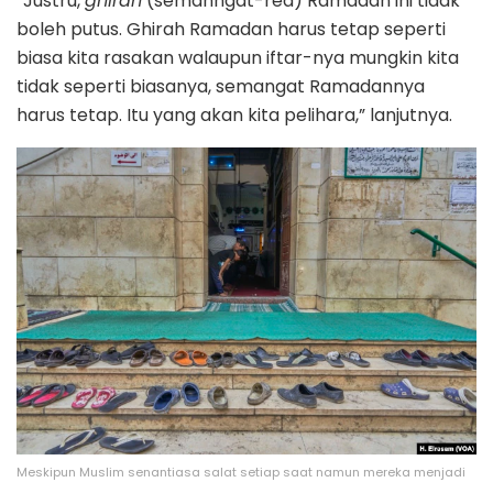
“Justru,
ghirah
(semanngat-red) Ramadan ini tidak
boleh putus. Ghirah Ramadan harus tetap seperti
biasa kita rasakan walaupun iftar-nya mungkin kita
tidak seperti biasanya, semangat Ramadannya
harus tetap. Itu yang akan kita pelihara,” lanjutnya.
Meskipun Muslim senantiasa salat setiap saat namun mereka menjadi