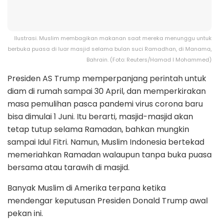
Ilustrasi. Muslim membagikan makanan saat mereka menunggu untuk
berbuka puasa di luar masjid selama bulan suci Ramadhan, di Manama,
Bahrain. (Foto: Reuters/Hamad I Mohammed)
Presiden AS Trump memperpanjang perintah untuk
diam di rumah sampai 30 April, dan memperkirakan
masa pemulihan pasca pandemi virus corona baru
bisa dimulai 1 Juni. Itu berarti, masjid-masjid akan
tetap tutup selama Ramadan, bahkan mungkin
sampai Idul Fitri. Namun, Muslim Indonesia bertekad
memeriahkan Ramadan walaupun tanpa buka puasa
bersama atau tarawih di masjid.
Banyak Muslim di Amerika terpana ketika
mendengar keputusan Presiden Donald Trump awal
pekan ini.