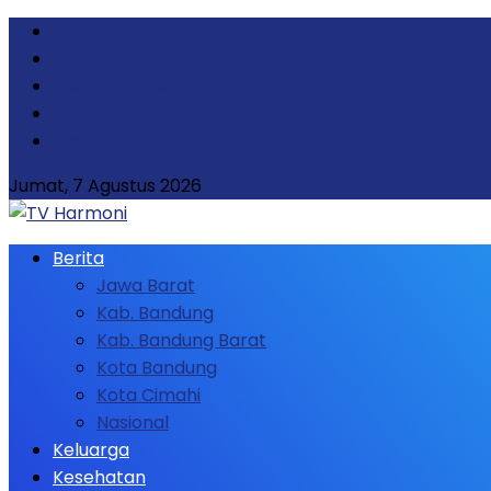
Tentang Kami
Iklan & Layanan
Pedoman Media Siber
Disclaimer
Kontak Kami
Jumat, 7 Agustus 2026
Berita
Jawa Barat
Kab. Bandung
Kab. Bandung Barat
Kota Bandung
Kota Cimahi
Nasional
Keluarga
Kesehatan