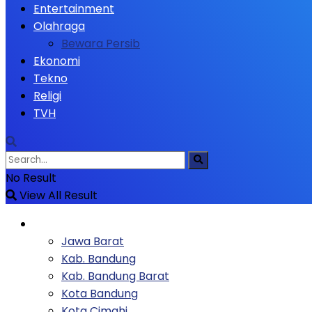
Entertainment
Olahraga
Bewara Persib
Ekonomi
Tekno
Religi
TVH
No Result
View All Result
Berita
Jawa Barat
Kab. Bandung
Kab. Bandung Barat
Kota Bandung
Kota Cimahi