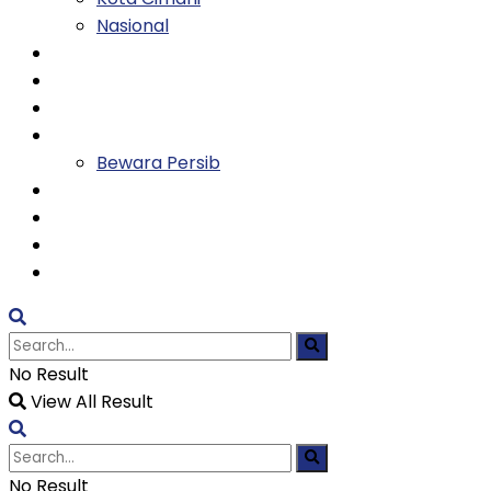
Nasional
Keluarga
Kesehatan
Entertainment
Olahraga
Bewara Persib
Ekonomi
Tekno
Religi
TVH
No Result
View All Result
No Result