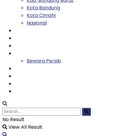
Kab. Bandung Barat
Kota Bandung
Kota Cimahi
Nasional
Keluarga
Kesehatan
Entertainment
Olahraga
Bewara Persib
Ekonomi
Tekno
Religi
TVH
No Result
View All Result