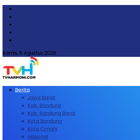
Tentang Kami
Iklan & Layanan
Pedoman Media Siber
Disclaimer
Kontak Kami
Kamis, 6 Agustus 2026
Berita
Jawa Barat
Kab. Bandung
Kab. Bandung Barat
Kota Bandung
Kota Cimahi
Nasional