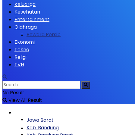
Keluarga
Kesehatan
Entertainment
Olahraga
Bewara Persib
Ekonomi
Tekno
Religi
TVH
No Result
View All Result
Berita
Jawa Barat
Kab. Bandung