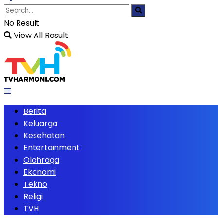
No Result
View All Result
Berita
Keluarga
Kesehatan
Entertainment
Olahraga
Ekonomi
Tekno
Religi
TVH