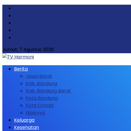
Tentang Kami
Iklan & Layanan
Pedoman Media Siber
Disclaimer
Kontak Kami
Jumat, 7 Agustus 2026
Berita
Jawa Barat
Kab. Bandung
Kab. Bandung Barat
Kota Bandung
Kota Cimahi
Nasional
Keluarga
Kesehatan