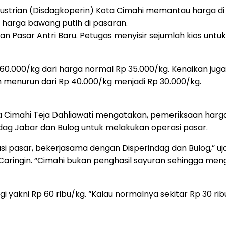
trian (Disdagkoperin) Kota Cimahi memantau harga di sej
arga bawang putih di pasaran.
an Pasar Antri Baru. Petugas menyisir sejumlah kios un
.000/kg dari harga normal Rp 35.000/kg. Kenaikan jug
menurun dari Rp 40.000/kg menjadi Rp 30.000/kg.
a Cimahi Teja Dahliawati mengatakan, pemeriksaan har
ndag Jabar dan Bulog untuk melakukan operasi pasar.
asi pasar, bekerjasama dengan Disperindag dan Bulog,” uj
aringin. “Cimahi bukan penghasil sayuran sehingga meng
gi yakni Rp 60 ribu/kg. “Kalau normalnya sekitar Rp 30 ri