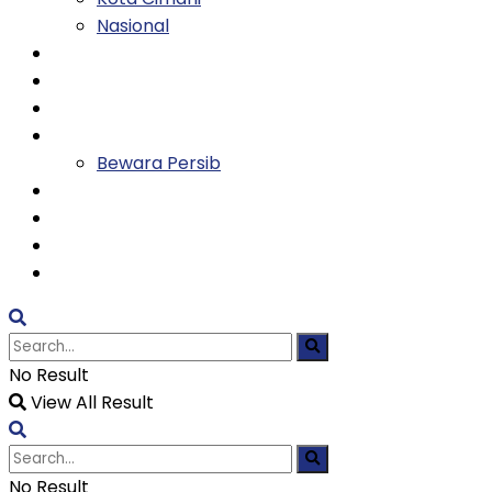
Nasional
Keluarga
Kesehatan
Entertainment
Olahraga
Bewara Persib
Ekonomi
Tekno
Religi
TVH
No Result
View All Result
No Result