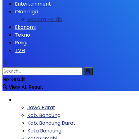
Entertainment
Olahraga
Bewara Persib
Ekonomi
Tekno
Religi
TVH
No Result
View All Result
Berita
Jawa Barat
Kab. Bandung
Kab. Bandung Barat
Kota Bandung
Kota Cimahi