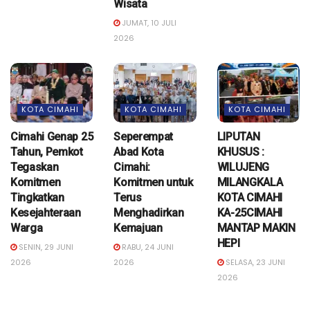
Wisata
JUMAT, 10 JULI
2026
KOTA CIMAHI
KOTA CIMAHI
KOTA CIMAHI
Cimahi Genap 25
Seperempat
LIPUTAN
Tahun, Pemkot
Abad Kota
KHUSUS :
Tegaskan
Cimahi:
WILUJENG
Komitmen
Komitmen untuk
MILANGKALA
Tingkatkan
Terus
KOTA CIMAHI
Kesejahteraan
Menghadirkan
KA-25CIMAHI
Warga
Kemajuan
MANTAP MAKIN
HEPI
SENIN, 29 JUNI
RABU, 24 JUNI
2026
2026
SELASA, 23 JUNI
2026