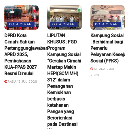
KOTA CIMAHI
KOTA CIMAHI
KOTA CIMAHI
DPRD Kota
LIPUTAN
Kampung Sosial
Cimahi Sahkan
KHUSUS : FGD
: Berhidmat bagi
Pertanggungjawaban
Program
Pemerlu
APBD 2025,
Kampung Sosial
Pelayanan Kesejah
Pembahasan
“Gerakan Cimahi
Sosial (PPKS)
KUA-PPAS 2027
Mantap Makin
SELASA, 7 JULI
Resmi Dimulai
HEPI(GCM MH)
2026
312” dalam
RABU, 15 JULI 2026
Penanganan
Kemiskinan
berbasis
ketahanan
Pangan yang
Berorientasi
pada Destinasi