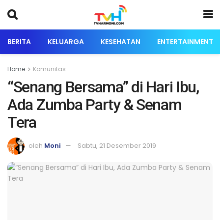
BERITA
KELUARGA
KESEHATAN
ENTERTAINMENT
Home
Komunitas
“Senang Bersama” di Hari Ibu,
Ada Zumba Party & Senam
Tera
oleh
Moni
Sabtu, 21 Desember 2019