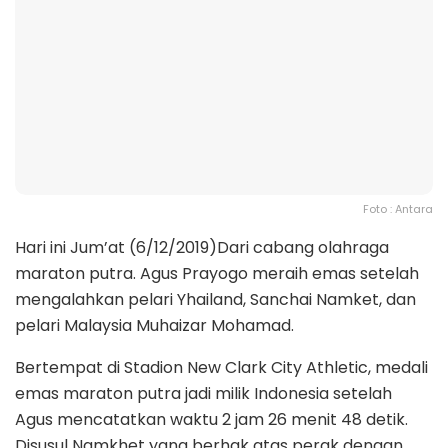
Foto : Antara
Hari ini Jum’at (6/12/2019)Dari cabang olahraga
maraton putra. Agus Prayogo meraih emas setelah
mengalahkan pelari Yhailand, Sanchai Namket, dan
pelari Malaysia Muhaizar Mohamad.
Bertempat di Stadion New Clark City Athletic, medali
emas maraton putra jadi milik Indonesia setelah
Agus mencatatkan waktu 2 jam 26 menit 48 detik.
Disusul Namkhet yang berhak atas perak dengan