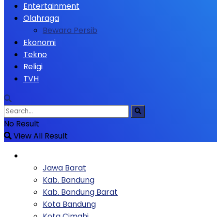
Entertainment
Olahraga
Bewara Persib
Ekonomi
Tekno
Religi
TVH
No Result
View All Result
Berita
Jawa Barat
Kab. Bandung
Kab. Bandung Barat
Kota Bandung
Kota Cimahi