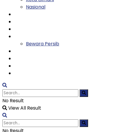
Nasional
Keluarga
Kesehatan
Entertainment
Olahraga
Bewara Persib
Ekonomi
Tekno
Religi
TVH
No Result
View All Result
No Result