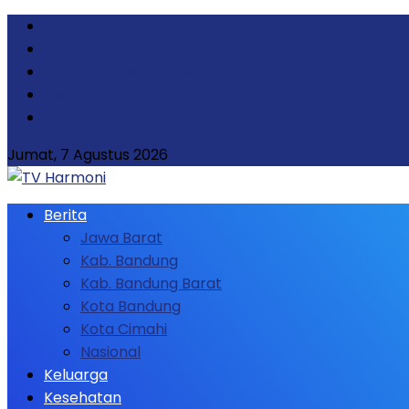
Tentang Kami
Iklan & Layanan
Pedoman Media Siber
Disclaimer
Kontak Kami
Jumat, 7 Agustus 2026
Berita
Jawa Barat
Kab. Bandung
Kab. Bandung Barat
Kota Bandung
Kota Cimahi
Nasional
Keluarga
Kesehatan